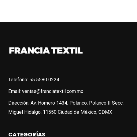
$383.00.
$287.25.
era:
es:
$233.00.
$174.75.
Teléfono: 55 5580 0224
Email: ventas@franciatextil.com.mx
Dirección: Av. Homero 1434, Polanco, Polanco II Secc,
Miguel Hidalgo, 11550 Ciudad de México, CDMX
CATEGORÍAS