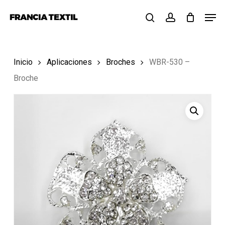
Skip
Menu
Men
to
search
account
main
content
Inicio
Aplicaciones
Broches
WBR-530 –
Broche