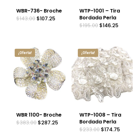
WBR-736- Broche
WTP-1001 – Tira
Bordada Perla
El
El
$
143.00
$
107.25
precio
precio
El
El
$
195.00
$
146.25
original
actual
precio
precio
era:
es:
original
actual
$143.00.
$107.25.
era:
es:
$195.00.
$146.25.
¡Oferta!
¡Oferta!
WBR 1100- Broche
WTP-1008 – Tira
Bordada Perla
El
El
$
383.00
$
287.25
precio
precio
El
El
$
233.00
$
174.75
original
actual
precio
precio
era:
es:
original
actual