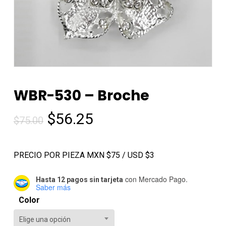
WBR-530 – Broche
El
El
$
56.25
$
75.00
precio
precio
original
actual
PRECIO POR PIEZA MXN $75 / USD $3
era:
es:
$75.00.
$56.25.
con Mercado Pago.
Hasta 12 pagos sin tarjeta
Saber más
Color
Elige una opción