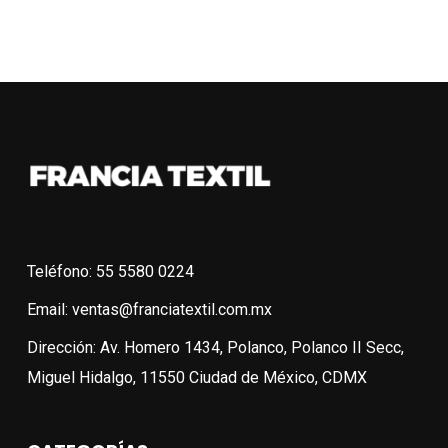
original
actual
original
actual
era:
es:
era:
es:
$128.00.
$96.00.
$98.00.
$73.50.
Teléfono: 55 5580 0224
Email: ventas@franciatextil.com.mx
Dirección: Av. Homero 1434, Polanco, Polanco II Secc,
Miguel Hidalgo, 11550 Ciudad de México, CDMX