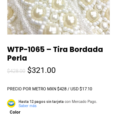
WTP-1065 – Tira Bordada
Perla
El
El
$
321.00
$
428.00
precio
precio
original
actual
PRECIO POR METRO MXN $428 / USD $17.10
era:
es:
$428.00.
$321.00.
con Mercado Pago.
Hasta 12 pagos sin tarjeta
Saber más
Color