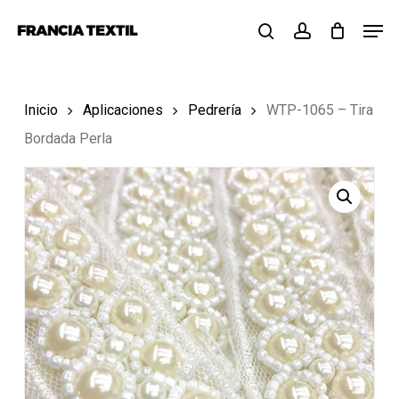
Skip
Menu
Men
to
search
account
main
content
Inicio
Aplicaciones
Pedrería
WTP-1065 – Tira
Bordada Perla