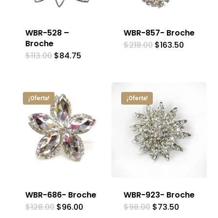
WBR-528 –
WBR-857- Broche
Broche
El
El
$
218.00
$
163.50
precio
precio
El
El
$
113.00
$
84.75
original
actual
precio
precio
era:
es:
original
actual
$218.00.
$163.50.
era:
es:
$113.00.
$84.75.
¡Oferta!
¡Oferta!
WBR-686- Broche
WBR-923- Broche
El
El
El
El
$
128.00
$
96.00
$
98.00
$
73.50
precio
precio
precio
precio