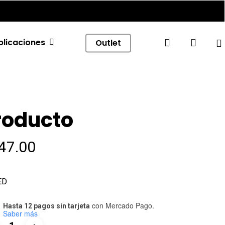
Menu
search
accou
plicaciones
Outlet
roducto
47.00
ED
con Mercado Pago.
Hasta 12 pagos sin tarjeta
Saber más