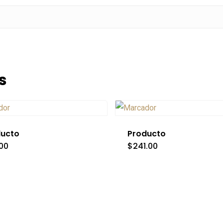
s
ducto
Producto
.00
$
241.00