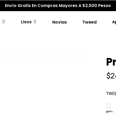
Envío Gratis En Compras Mayores A $2,500 Pesos
s
Lisos
A
Novias
Tweed
P
$
2
TWE