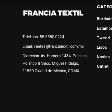
CATEG
Bordad
Estamp
Teléfono: 55 5580 0224
Tweed
Email: ventas@franciatextil.com.mx
Lisos
Dirección: Av. Homero 1434, Polanco,
Novias
Polanco II Secc, Miguel Hidalgo,
Outlet
11550 Ciudad de México, CDMX