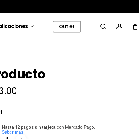
Menu
search
accou
plicaciones
Outlet
roducto
3.00
H
con Mercado Pago.
Hasta 12 pagos sin tarjeta
Saber más