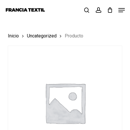
Skip
Menu
Men
to
search
account
main
content
Inicio
Uncategorized
Producto